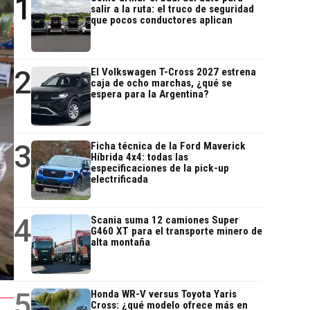
1
salir a la ruta: el truco de seguridad
que pocos conductores aplican
2
El Volkswagen T-Cross 2027 estrena
caja de ocho marchas, ¿qué se
espera para la Argentina?
3
Ficha técnica de la Ford Maverick
Híbrida 4x4: todas las
especificaciones de la pick-up
electrificada
4
Scania suma 12 camiones Super
G460 XT para el transporte minero de
alta montaña
5
Honda WR-V versus Toyota Yaris
Cross: ¿qué modelo ofrece más en