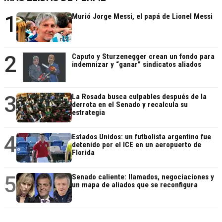
1
Murió Jorge Messi, el papá de Lionel Messi
2
Caputo y Sturzenegger crean un fondo para
indemnizar y “ganar” sindicatos aliados
3
La Rosada busca culpables después de la
derrota en el Senado y recalcula su
estrategia
4
Estados Unidos: un futbolista argentino fue
detenido por el ICE en un aeropuerto de
Florida
5
Senado caliente: llamados, negociaciones y
un mapa de aliados que se reconfigura