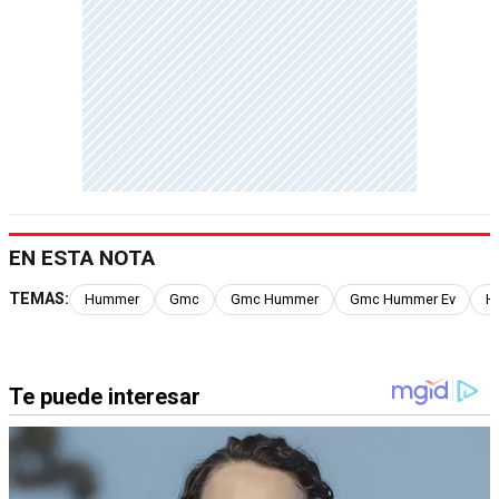
EN ESTA NOTA
TEMAS:
Hummer
Gmc
Gmc Hummer
Gmc Hummer Ev
H