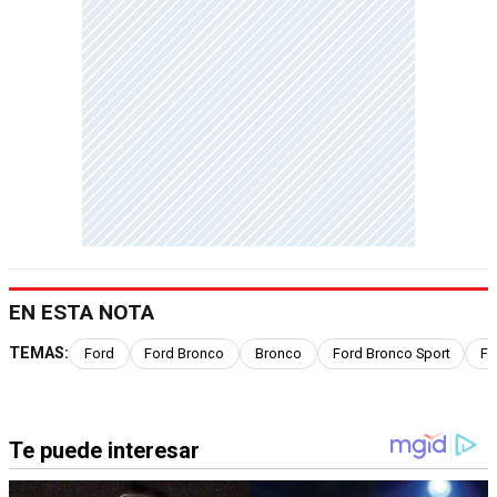
EN ESTA NOTA
TEMAS:
Ford
Ford Bronco
Bronco
Ford Bronco Sport
Fo