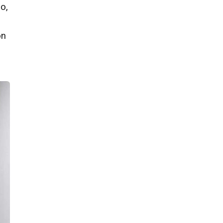
o,
on