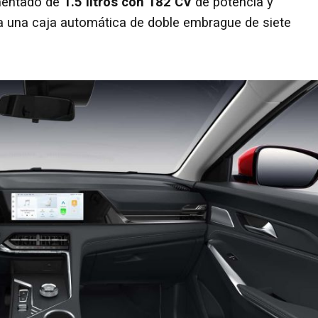
imentado de
1.5 litros con 182 CV
de potencia y
 a una caja automática de doble embrague de siete