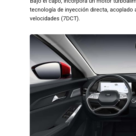
Bajo el capó, incorpora un motor turboal
tecnología de inyección directa, acoplado
velocidades (7DCT).