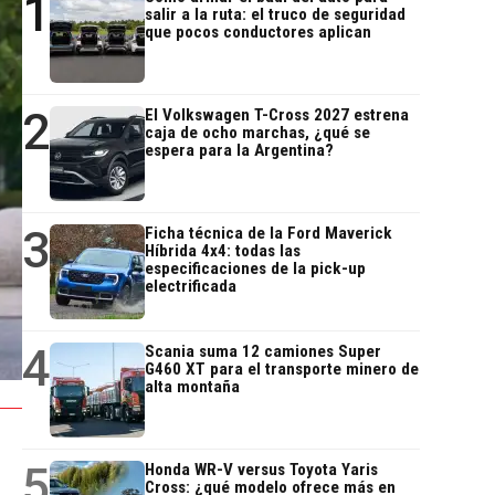
1
salir a la ruta: el truco de seguridad
que pocos conductores aplican
2
El Volkswagen T-Cross 2027 estrena
caja de ocho marchas, ¿qué se
espera para la Argentina?
3
Ficha técnica de la Ford Maverick
Híbrida 4x4: todas las
especificaciones de la pick-up
electrificada
4
Scania suma 12 camiones Super
G460 XT para el transporte minero de
alta montaña
5
Honda WR-V versus Toyota Yaris
Cross: ¿qué modelo ofrece más en