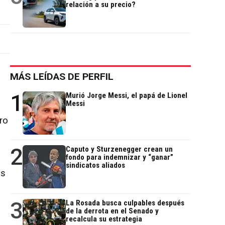
relación a su precio?
MÁS LEÍDAS DE PERFIL
1
Murió Jorge Messi, el papá de Lionel
Messi
ro
2
Caputo y Sturzenegger crean un
fondo para indemnizar y “ganar”
sindicatos aliados
os
3
La Rosada busca culpables después
de la derrota en el Senado y
recalcula su estrategia