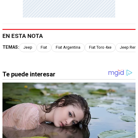
EN ESTA NOTA
TEMAS:
Jeep
Fiat
Fiat Argentina
Fiat Toro 4xe
Jeep Ren