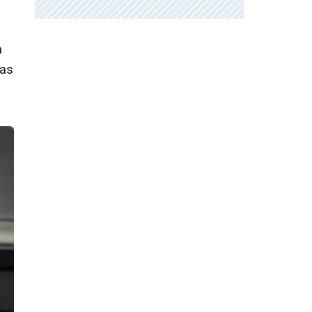
a
gas