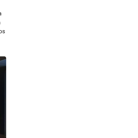
a
a
gos