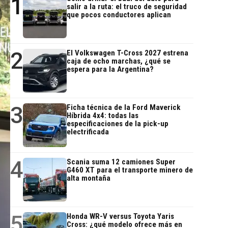
1
salir a la ruta: el truco de seguridad
que pocos conductores aplican
2
El Volkswagen T-Cross 2027 estrena
caja de ocho marchas, ¿qué se
espera para la Argentina?
3
Ficha técnica de la Ford Maverick
Híbrida 4x4: todas las
especificaciones de la pick-up
electrificada
4
Scania suma 12 camiones Super
G460 XT para el transporte minero de
alta montaña
5
Honda WR-V versus Toyota Yaris
Cross: ¿qué modelo ofrece más en