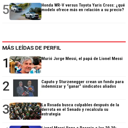
5
Honda WR-V versus Toyota Yaris Cross: ¿qué
modelo ofrece más en relación a su precio?
MÁS LEÍDAS DE PERFIL
1
Murió Jorge Messi, el papá de Lionel Messi
2
Caputo y Sturzenegger crean un fondo para
indemnizar y “ganar” sindicatos aliados
3
La Rosada busca culpables después de la
derrota en el Senado y recalcula su
estrategia