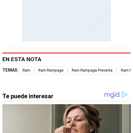
EN ESTA NOTA
TEMAS:
Ram
Ram Rampage
Ram Rampage Preventa
Ram Ra