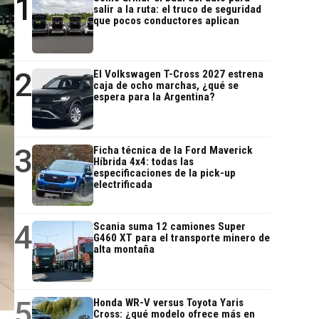
1
salir a la ruta: el truco de seguridad
que pocos conductores aplican
2
El Volkswagen T-Cross 2027 estrena
caja de ocho marchas, ¿qué se
espera para la Argentina?
3
Ficha técnica de la Ford Maverick
Híbrida 4x4: todas las
especificaciones de la pick-up
electrificada
4
Scania suma 12 camiones Super
G460 XT para el transporte minero de
alta montaña
5
Honda WR-V versus Toyota Yaris
Cross: ¿qué modelo ofrece más en