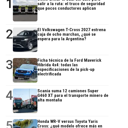
1
salir a la ruta: el truco de seguridad
que pocos conductores aplican
2
El Volkswagen T-Cross 2027 estrena
caja de ocho marchas, ¿qué se
espera para la Argentina?
3
Ficha técnica de la Ford Maverick
Híbrida 4x4: todas las
especificaciones de la pick-up
electrificada
4
Scania suma 12 camiones Super
G460 XT para el transporte minero de
alta montaña
5
Honda WR-V versus Toyota Yaris
Cross: ¿qué modelo ofrece más en