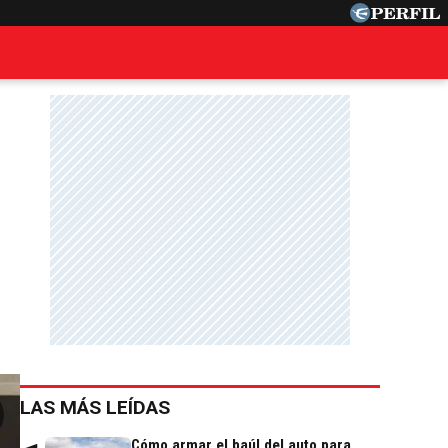
LAS MÁS LEÍDAS
Cómo armar el baúl del auto para