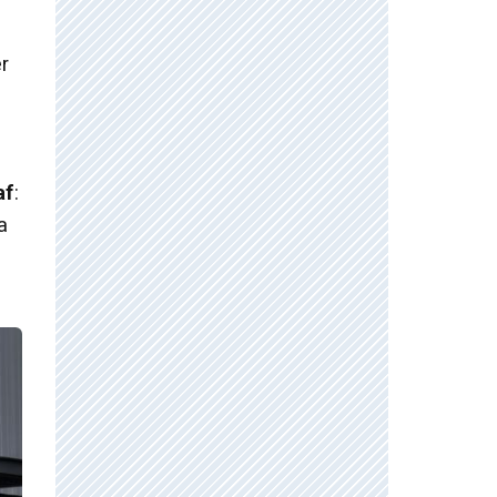
r
af
:
a