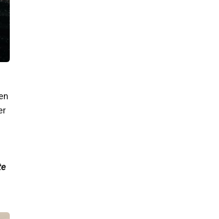
en
er
te