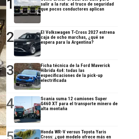
1
salir a la ruta: el truco de seguridad
que pocos conductores aplican
2
El Volkswagen T-Cross 2027 estrena
caja de ocho marchas, ¿qué se
espera para la Argentina?
3
Ficha técnica de la Ford Maverick
Híbrida 4x4: todas las
especificaciones de la pick-up
electrificada
4
Scania suma 12 camiones Super
G460 XT para el transporte minero de
alta montaña
5
Honda WR-V versus Toyota Yaris
Cross: ¿qué modelo ofrece más en