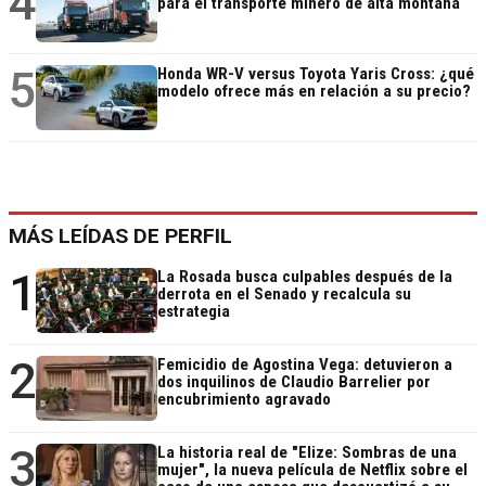
4
para el transporte minero de alta montaña
5
Honda WR-V versus Toyota Yaris Cross: ¿qué
modelo ofrece más en relación a su precio?
MÁS LEÍDAS DE PERFIL
1
La Rosada busca culpables después de la
derrota en el Senado y recalcula su
estrategia
2
Femicidio de Agostina Vega: detuvieron a
dos inquilinos de Claudio Barrelier por
encubrimiento agravado
3
La historia real de "Elize: Sombras de una
mujer", la nueva película de Netflix sobre el