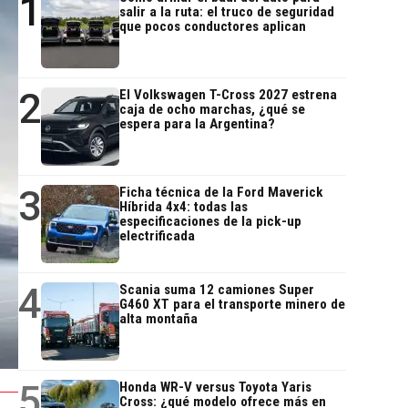
1
salir a la ruta: el truco de seguridad
que pocos conductores aplican
2
El Volkswagen T-Cross 2027 estrena
caja de ocho marchas, ¿qué se
espera para la Argentina?
3
Ficha técnica de la Ford Maverick
Híbrida 4x4: todas las
especificaciones de la pick-up
electrificada
4
Scania suma 12 camiones Super
G460 XT para el transporte minero de
alta montaña
5
Honda WR-V versus Toyota Yaris
Cross: ¿qué modelo ofrece más en