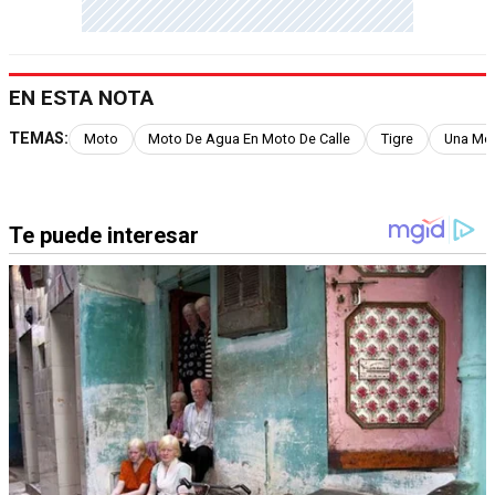
EN ESTA NOTA
TEMAS:
Moto
Moto De Agua En Moto De Calle
Tigre
Una Mot