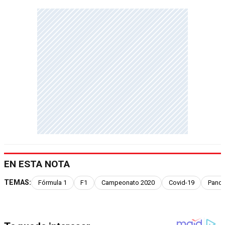
EN ESTA NOTA
TEMAS:
Fórmula 1
F1
Campeonato 2020
Covid-19
Pand