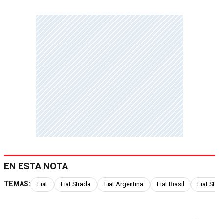
EN ESTA NOTA
TEMAS:
Fiat
Fiat Strada
Fiat Argentina
Fiat Brasil
Fiat St