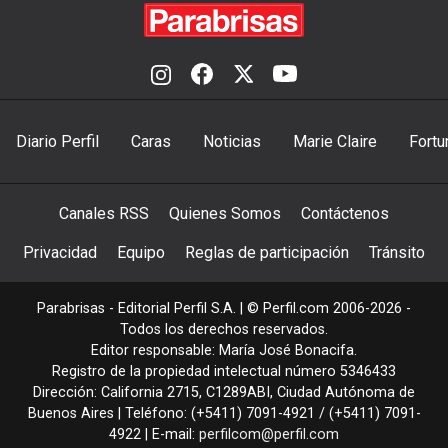
Diario Perfil
Caras
Noticias
Marie Claire
Fortu
Canales RSS
Quienes Somos
Contáctenos
Privacidad
Equipo
Reglas de participación
Tránsito
Parabrisas - Editorial Perfil S.A.
| © Perfil.com 2006-2026 -
Todos los derechos reservados.
Editor responsable: María José Bonacifa.
Registro de la propiedad intelectual número 5346433
Dirección:
California 2715
,
C1289ABI
,
Ciudad Autónoma de
Buenos Aires
| Teléfono:
(+5411) 7091-4921
/
(+5411) 7091-
4922
| E-mail:
perfilcom@perfil.com