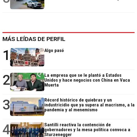
MÁS LEÍDAS DE PERFIL
1
Algo pasó
2
La empresa que se le plantó a Estados
Unidos y hace negocios con China en Vaca
Muerta
3
Récord histórico de quiebras y un
industricidio que ya supera al macrismo, a la
pandemia y al menemismo
4
Santilli reactiva la contención de
gobernadores y la mesa política convoca a
Sturzenegger