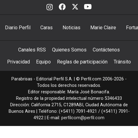
Diario Perfil
Caras
Noticias
Marie Claire
Fortu
Canales RSS
Quienes Somos
Contáctenos
Privacidad
Equipo
Reglas de participación
Tránsito
Parabrisas - Editorial Perfil S.A.
| © Perfil.com 2006-2026 -
Todos los derechos reservados.
Editor responsable: María José Bonacifa.
Registro de la propiedad intelectual número 5346433
Dirección:
California 2715
,
C1289ABI
,
Ciudad Autónoma de
Buenos Aires
| Teléfono:
(+5411) 7091-4921
/
(+5411) 7091-
4922
| E-mail:
perfilcom@perfil.com