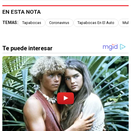
EN ESTA NOTA
TEMAS:
Tapabocas
Coronavirus
Tapabocas En El Auto
Mult