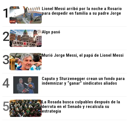
1
Lionel Messi arribó por la noche a Rosario
para despedir en familia a su padre Jorge
2
Algo pasó
3
Murió Jorge Messi, el papá de Lionel Messi
4
Caputo y Sturzenegger crean un fondo para
indemnizar y “ganar” sindicatos aliados
5
La Rosada busca culpables después de la
derrota en el Senado y recalcula su
estrategia