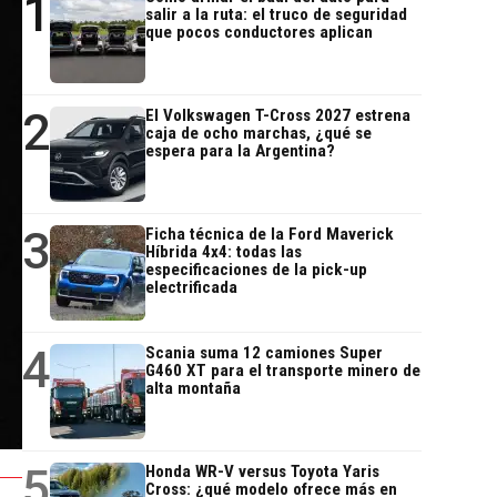
1
salir a la ruta: el truco de seguridad
que pocos conductores aplican
2
El Volkswagen T-Cross 2027 estrena
caja de ocho marchas, ¿qué se
espera para la Argentina?
3
Ficha técnica de la Ford Maverick
Híbrida 4x4: todas las
especificaciones de la pick-up
electrificada
4
Scania suma 12 camiones Super
G460 XT para el transporte minero de
alta montaña
5
Honda WR-V versus Toyota Yaris
Cross: ¿qué modelo ofrece más en