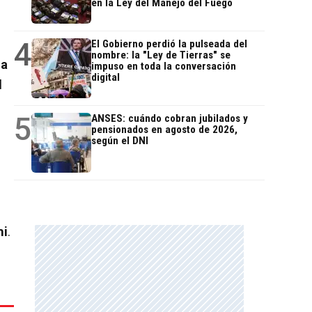
en la Ley del Manejo del Fuego
4
El Gobierno perdió la pulseada del
nombre: la "Ley de Tierras" se
ia
impuso en toda la conversación
digital
l
5
ANSES: cuándo cobran jubilados y
pensionados en agosto de 2026,
según el DNI
hi
.