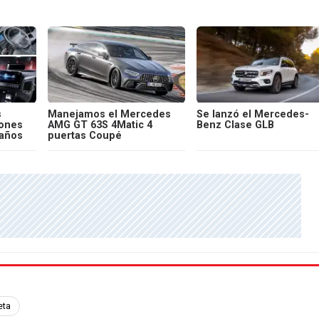
s
Manejamos el Mercedes
Se lanzó el Mercedes-
iones
AMG GT 63S 4Matic 4
Benz Clase GLB
 años
puertas Coupé
eta