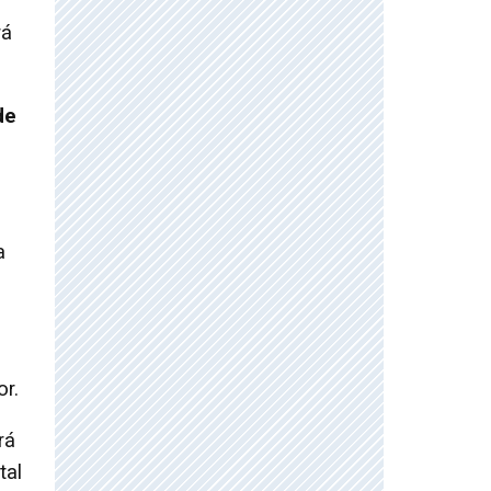
rá
de
a
r.
rá
tal