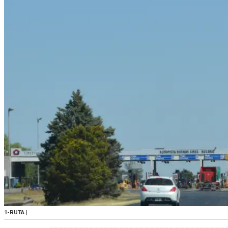
1-RUTA
|