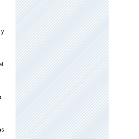
 y
el
s
as