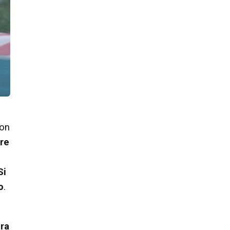
ron
pre
Si
o
.
gra