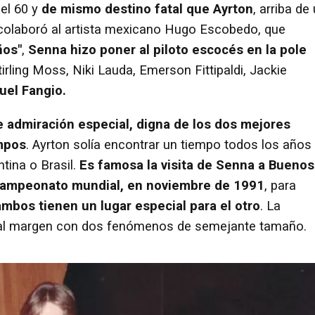
el 60 y
de mismo destino fatal que Ayrton
, arriba de
e colaboró al artista mexicano Hugo Escobedo, que
ños"
,
Senna hizo poner al piloto escocés en la pole
tirling Moss, Niki Lauda, Emerson Fittipaldi, Jackie
uel Fangio.
e admiración especial, digna de los dos mejores
empos
. Ayrton solía encontrar un tiempo todos los años
tina o Brasil.
Es famosa la visita de Senna a Buenos
 campeonato mundial, en noviembre de 1991
, para
bos tienen un lugar especial para el otro
. La
da al margen con dos fenómenos de semejante tamaño.