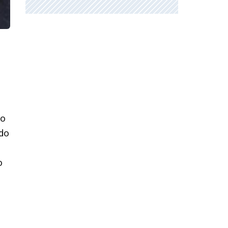
do
do
o
o