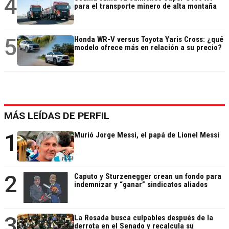
4
para el transporte minero de alta montaña
5
Honda WR-V versus Toyota Yaris Cross: ¿qué
modelo ofrece más en relación a su precio?
MÁS LEÍDAS DE PERFIL
1
Murió Jorge Messi, el papá de Lionel Messi
2
Caputo y Sturzenegger crean un fondo para
indemnizar y “ganar” sindicatos aliados
3
La Rosada busca culpables después de la
derrota en el Senado y recalcula su