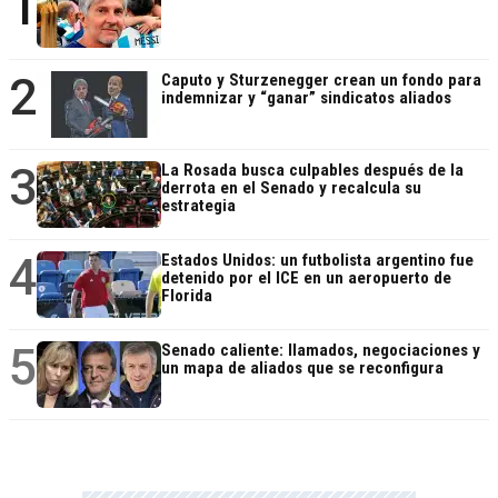
1
2
Caputo y Sturzenegger crean un fondo para
indemnizar y “ganar” sindicatos aliados
3
La Rosada busca culpables después de la
derrota en el Senado y recalcula su
estrategia
4
Estados Unidos: un futbolista argentino fue
detenido por el ICE en un aeropuerto de
Florida
5
Senado caliente: llamados, negociaciones y
un mapa de aliados que se reconfigura