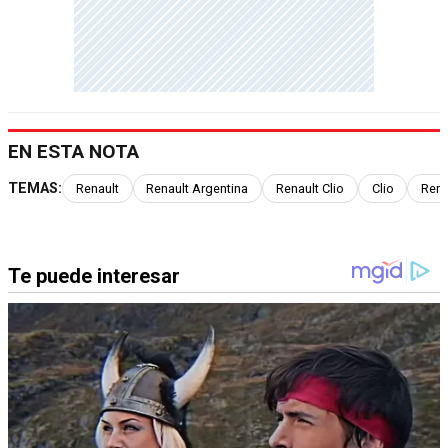
EN ESTA NOTA
TEMAS:
Renault
Renault Argentina
Renault Clio
Clio
Rena