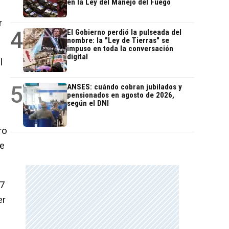
en la Ley del Manejo del Fuego
r
4
El Gobierno perdió la pulseada del
nombre: la "Ley de Tierras" se
impuso en toda la conversación
digital
l
5
ANSES: cuándo cobran jubilados y
pensionados en agosto de 2026,
según el DNI
ro
de
27
er