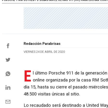
PORSCHE Y RM SOTHEBY’S SUBASTAN EL ÚLTIMO 911 (991) PARA LUCHAR CONTR
Redacción Parabrisas
VIERNES 24 DE ABRIL DE 2020
E
l último Porsche 911 de la generació
online organizada por la casa RM Soth
día 15, hasta su cierre el pasado miércole
48.500 visitas únicas al sitio.
Lo recaudado será destinado a United Way