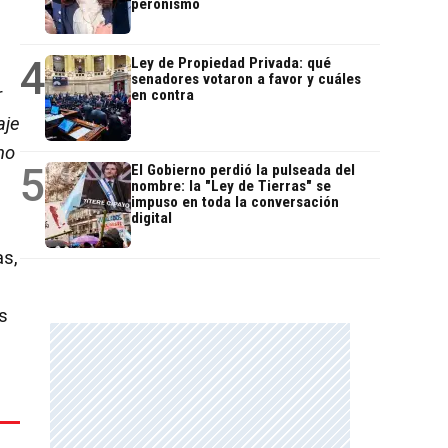
peronismo
.
4
Ley de Propiedad Privada: qué
senadores votaron a favor y cuáles
r
en contra
aje
ho
5
El Gobierno perdió la pulseada del
nombre: la "Ley de Tierras" se
impuso en toda la conversación
digital
as,
s