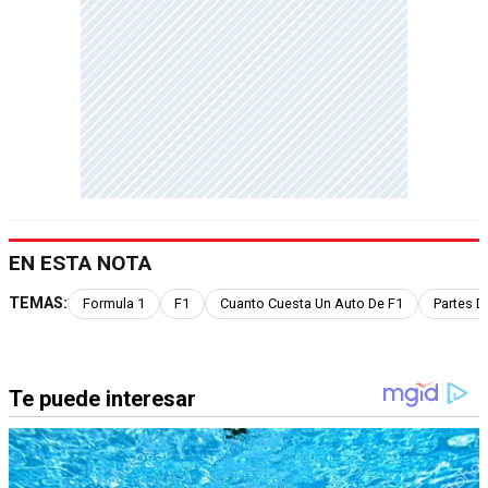
EN ESTA NOTA
TEMAS:
Formula 1
F1
Cuanto Cuesta Un Auto De F1
Partes D