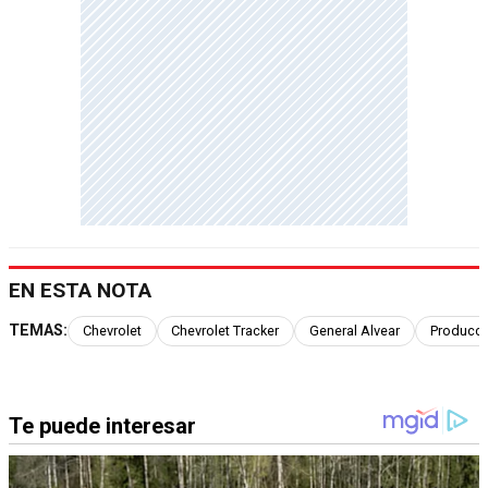
EN ESTA NOTA
TEMAS:
Chevrolet
Chevrolet Tracker
General Alvear
Producci