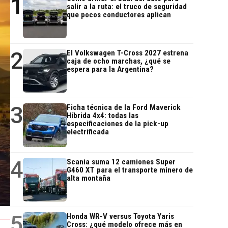
1
salir a la ruta: el truco de seguridad
que pocos conductores aplican
2
El Volkswagen T-Cross 2027 estrena
caja de ocho marchas, ¿qué se
espera para la Argentina?
3
Ficha técnica de la Ford Maverick
Híbrida 4x4: todas las
especificaciones de la pick-up
electrificada
4
Scania suma 12 camiones Super
G460 XT para el transporte minero de
alta montaña
5
Honda WR-V versus Toyota Yaris
Cross: ¿qué modelo ofrece más en