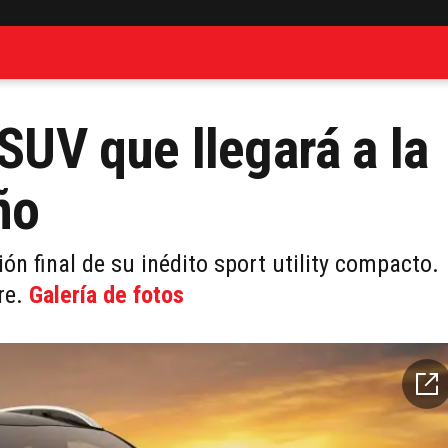
 SUV que llegará a la
ño
ón final de su inédito sport utility compacto.
re.
Galería de fotos