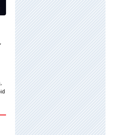
,
,
id