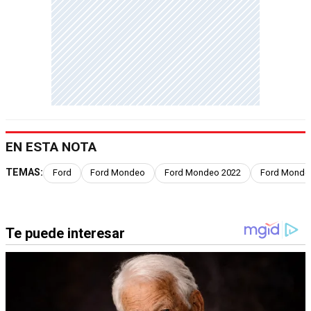
EN ESTA NOTA
TEMAS:
Ford
Ford Mondeo
Ford Mondeo 2022
Ford Monde