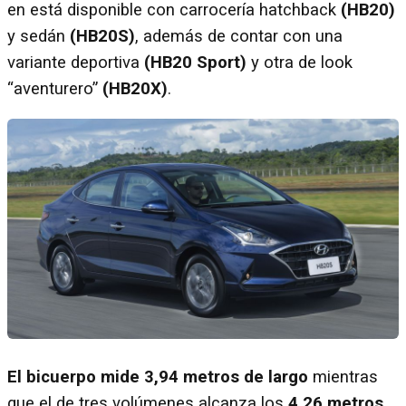
en está disponible con carrocería hatchback
(HB20)
y sedán
(HB20S)
, además de contar con una
variante deportiva
(HB20 Sport)
y otra de look
“aventurero”
(HB20X)
.
El bicuerpo mide 3,94 metros de largo
mientras
que el de tres volúmenes alcanza los
4,26 metros