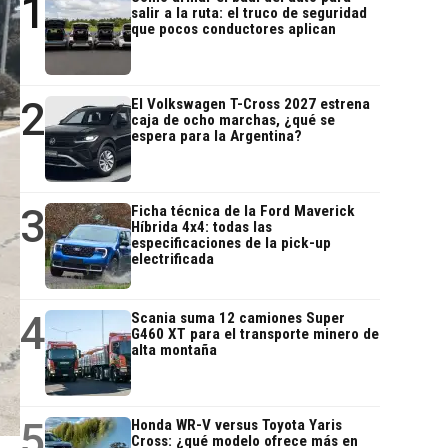
1
salir a la ruta: el truco de seguridad
que pocos conductores aplican
2
El Volkswagen T-Cross 2027 estrena
caja de ocho marchas, ¿qué se
espera para la Argentina?
3
Ficha técnica de la Ford Maverick
Híbrida 4x4: todas las
especificaciones de la pick-up
electrificada
4
Scania suma 12 camiones Super
G460 XT para el transporte minero de
alta montaña
5
Honda WR-V versus Toyota Yaris
Cross: ¿qué modelo ofrece más en