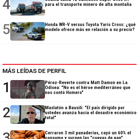
4
para el transporte minero de alta montaña
5
Honda WR-V versus Toyota Yaris Cross: ¿qué
modelo ofrece más en relación a su precio?
MÁS LEÍDAS DE PERFIL
1
Pérez-Reverte contra Matt Damon en La
Odisea: "No es el héroe mediterráneo que
nos contó Homero"
2
Maslatón a Bausili: "El país dirigido por
ustedes avanza hacia el desastre económico
total"
3
Cerraron 3 mil panaderías, cayó un 60% el
consumo y surgen las "cuevas de pan"