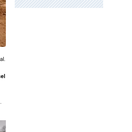
al.
sel
g
.