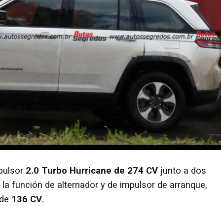
opulsor
2.0 Turbo Hurricane de 274 CV
junto a dos
la función de alternador y de impulsor de arranque,
 de
136 CV
.