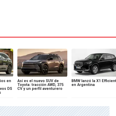
ios en
Así es el nuevo SUV de
BMW lanzó la X1 Efficien
Toyota: tracción AWD, 375
en Argentina
evos DS
CV y un perfil aventurero
s