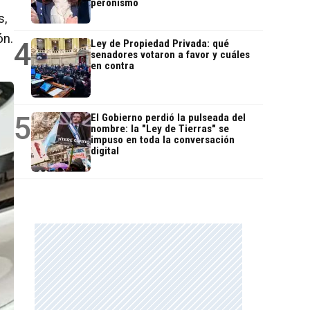
peronismo
s,
ón.
4
Ley de Propiedad Privada: qué
senadores votaron a favor y cuáles
en contra
5
El Gobierno perdió la pulseada del
nombre: la "Ley de Tierras" se
impuso en toda la conversación
digital