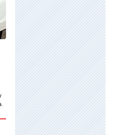
a
y
a.