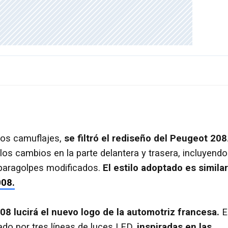
sos camuflajes,
se filtró el rediseño del Peugeot 208
los cambios en la parte delantera y trasera, incluyendo
 paragolpes modificados.
El estilo adoptado es similar
008.
08 lucirá el nuevo logo de la automotriz francesa.
E
ado por tres líneas de luces LED,
inspiradas en las