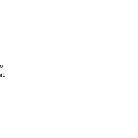
do
it.