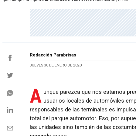
QUÉ HAY QUE CHEQUEAR AL COMPRAR UN AUTO ELÉCTRICO USADO
| CEDOC
Redacción Parabrisas
JUEVES 30 DE ENERO DE 2020
A
unque parezca que nos estamos preo
usuarios locales de automóviles empe
responsables de las terminales es impulsar
total del parque automotor. Eso, por supu
las unidades sino también de las costumbre
segunda mano.