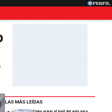
o
a
LAS MÁS LEÍDAS
Cómo armar el baúl del auto para