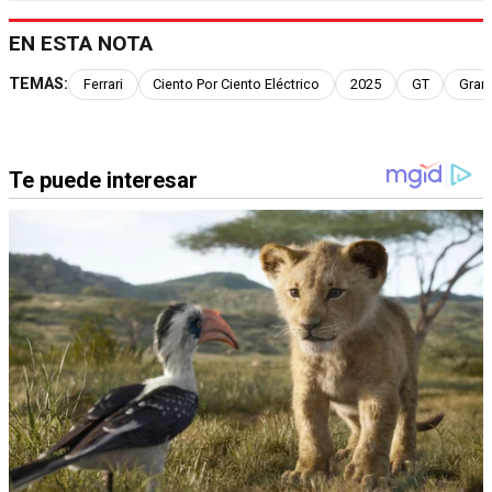
EN ESTA NOTA
TEMAS:
Ferrari
Ciento Por Ciento Eléctrico
2025
GT
Gran