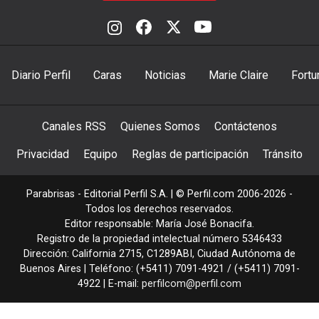
Diario Perfil
Caras
Noticias
Marie Claire
Fortu
Canales RSS
Quienes Somos
Contáctenos
Privacidad
Equipo
Reglas de participación
Tránsito
Parabrisas - Editorial Perfil S.A.
| © Perfil.com 2006-2026 -
Todos los derechos reservados.
Editor responsable: María José Bonacifa.
Registro de la propiedad intelectual número 5346433
Dirección:
California 2715
,
C1289ABI
,
Ciudad Autónoma de
Buenos Aires
| Teléfono:
(+5411) 7091-4921
/
(+5411) 7091-
4922
| E-mail:
perfilcom@perfil.com