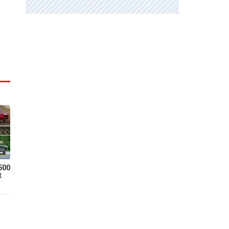
500
t