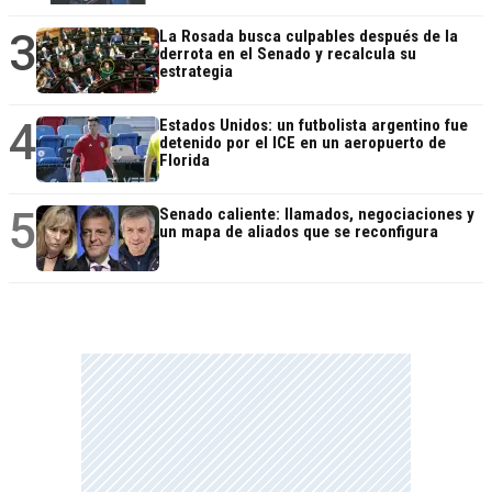
3
La Rosada busca culpables después de la
derrota en el Senado y recalcula su
estrategia
4
Estados Unidos: un futbolista argentino fue
detenido por el ICE en un aeropuerto de
Florida
5
Senado caliente: llamados, negociaciones y
un mapa de aliados que se reconfigura