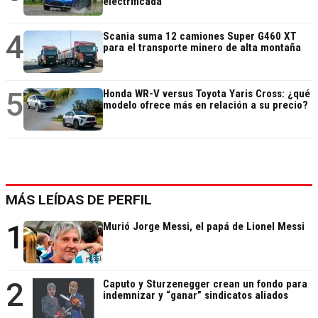
electrificada
4
Scania suma 12 camiones Super G460 XT
para el transporte minero de alta montaña
5
Honda WR-V versus Toyota Yaris Cross: ¿qué
modelo ofrece más en relación a su precio?
MÁS LEÍDAS DE PERFIL
1
Murió Jorge Messi, el papá de Lionel Messi
2
Caputo y Sturzenegger crean un fondo para
indemnizar y “ganar” sindicatos aliados