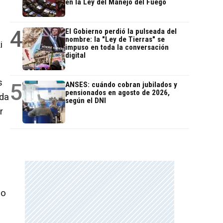
en la Ley del Manejo del Fuego
4
El Gobierno perdió la pulseada del
nombre: la "Ley de Tierras" se
i
impuso en toda la conversación
digital
s
5
ANSES: cuándo cobran jubilados y
pensionados en agosto de 2026,
ada
según el DNI
r
l
do