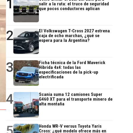
1
salir a la ruta: el truco de seguridad
que pocos conductores aplican
2
El Volkswagen T-Cross 2027 estrena
caja de ocho marchas, ¿qué se
espera para la Argentina?
3
Ficha técnica de la Ford Maverick
Híbrida 4x4: todas las
especificaciones de la pick-up
electrificada
4
Scania suma 12 camiones Super
G460 XT para el transporte minero de
alta montaña
5
Honda WR-V versus Toyota Yaris
Cross: ¿qué modelo ofrece más en