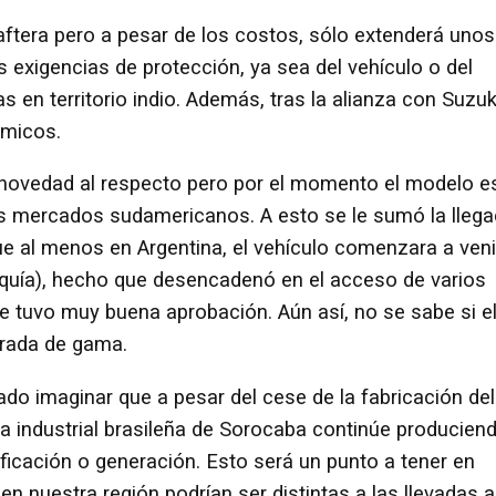
aftera pero a pesar de los costos, sólo extenderá unos
 exigencias de protección, ya sea del vehículo o del
en territorio indio. Además, tras la alianza con Suzuk
ómicos.
a novedad al respecto pero por el momento el modelo e
s mercados sudamericanos. A esto se le sumó la lleg
ue al menos en Argentina, el vehículo comenzara a veni
rquía), hecho que desencadenó en el acceso de varios
ue tuvo muy buena aprobación. Aún así, no se sabe si e
trada de gama.
do imaginar que a pesar del cese de la fabricación del
ta industrial brasileña de Sorocaba continúe producien
ficación o generación. Esto será un punto a tener en
en nuestra región podrían ser distintas a las llevadas a