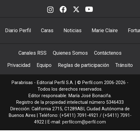
Diario Perfil
Caras
Noticias
Marie Claire
Fortu
Canales RSS
Quienes Somos
Contáctenos
Privacidad
Equipo
Reglas de participación
Tránsito
Parabrisas - Editorial Perfil S.A.
| © Perfil.com 2006-2026 -
Todos los derechos reservados.
Editor responsable: María José Bonacifa.
Registro de la propiedad intelectual número 5346433
Dirección:
California 2715
,
C1289ABI
,
Ciudad Autónoma de
Buenos Aires
| Teléfono:
(+5411) 7091-4921
/
(+5411) 7091-
4922
| E-mail:
perfilcom@perfil.com