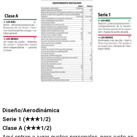
Diseño/Aerodinámica
Serie 1 (✭✭✭1/2)
Clase A (✭✭✭1/2)
Aquí entran a jugar gustos personales, pero justo es