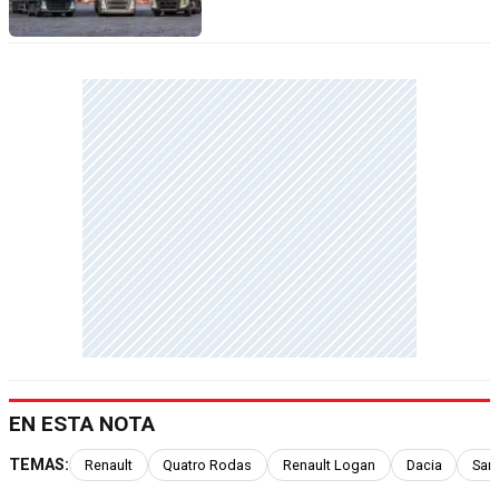
EN ESTA NOTA
TEMAS:
Renault
Quatro Rodas
Renault Logan
Dacia
San