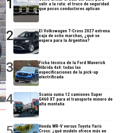
1
salir a la ruta: el truco de seguridad
que pocos conductores aplican
2
El Volkswagen T-Cross 2027 estrena
caja de ocho marchas, ¿qué se
espera para la Argentina?
3
Ficha técnica de la Ford Maverick
Híbrida 4x4: todas las
especificaciones de la pick-up
electrificada
4
Scania suma 12 camiones Super
G460 XT para el transporte minero de
alta montaña
5
Honda WR-V versus Toyota Yaris
Cross: ¿qué modelo ofrece más en