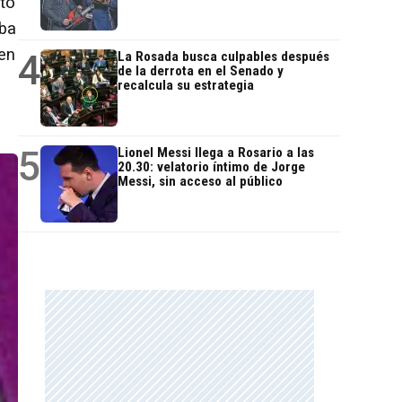
ito
aba
 en
4
La Rosada busca culpables después
de la derrota en el Senado y
recalcula su estrategia
5
Lionel Messi llega a Rosario a las
20.30: velatorio íntimo de Jorge
Messi, sin acceso al público