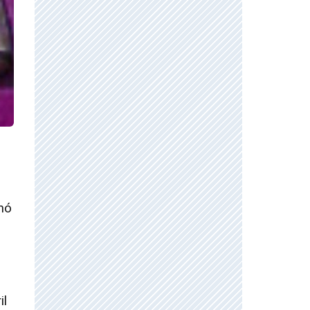
anó
il