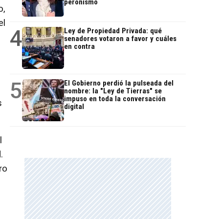
peronismo
o,
el
4
Ley de Propiedad Privada: qué
senadores votaron a favor y cuáles
en contra
5
El Gobierno perdió la pulseada del
nombre: la "Ley de Tierras" se
impuso en toda la conversación
s
digital
l
.
ro